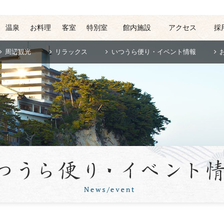
温泉
お料理
客室
特別室
館内施設
アクセス
採
周辺観光
リラックス
いつうら便り・イベント情報