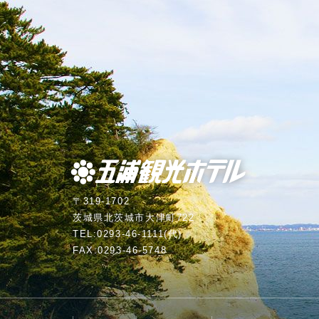
プライバシーポリシー
過ごし方
日帰り入浴
よくあるご質問
採用情報
〒319-1702
茨城県北茨城市大津町722
TEL:
0293-46-1111
(代)
ご宿泊プラン一覧はこちら
FAX:0293-46-5748