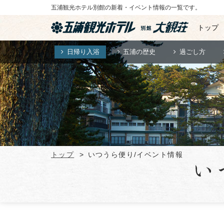
五浦観光ホテル別館の新着・イベント情報の一覧です。
トップ
日帰り入浴
五浦の歴史
過ごし方
トップ
いつうら便り/イベント情報